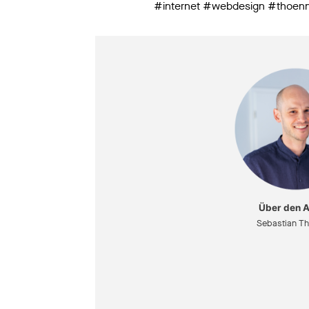
#internet #webdesign #thoen
Über den A
Sebastian T