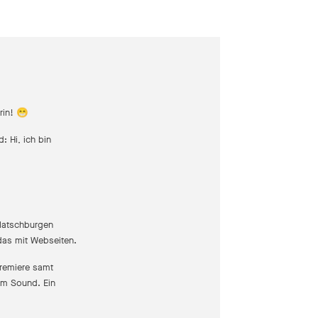
rin! 😁
: Hi, ich bin
 Matschburgen
das mit Webseiten.
remiere samt
m Sound. Ein