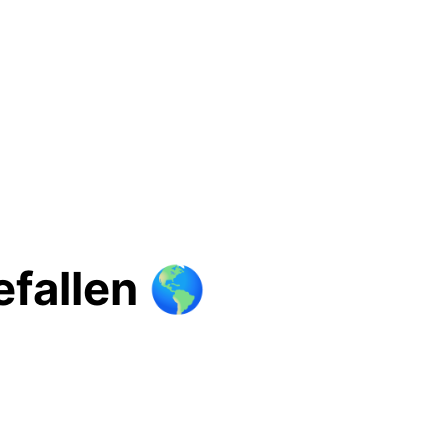
efallen 🌎